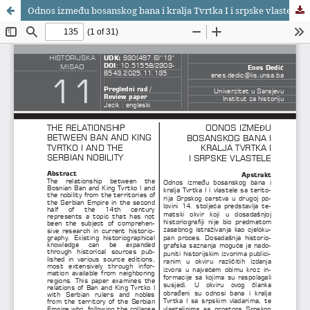
Odnos između bosanskog bana i kralja Tvrtka I i srpske vlastele