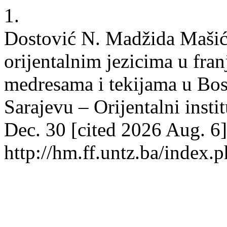
1.
Dostović N. Madžida Mašić
orijentalnim jezicima u fr
medresama i tekijama u Bosn
Sarajevu – Orijentalni insti
Dec. 30 [cited 2026 Aug. 6]
http://hm.ff.untz.ba/index.