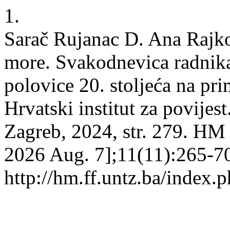
1.
Sarač Rujanac D. Ana Rajkov
more. Svakodnevica radnika
polovice 20. stoljeća na pr
Hrvatski institut za povije
Zagreb, 2024, str. 279. HM 
2026 Aug. 7];11(11):265-70
http://hm.ff.untz.ba/index.