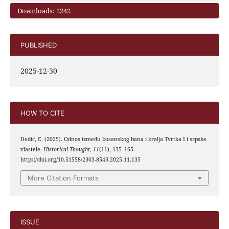
Downloads: 2242
PUBLISHED
2025-12-30
HOW TO CITE
Dedić, E. (2025). Odnos između bosanskog bana i kralja Tvrtka I i srpske
vlastele.
Historical Thought
,
11
(11), 135–165.
https://doi.org/10.51558/2303-8543.2025.11.135
More Citation Formats
ISSUE