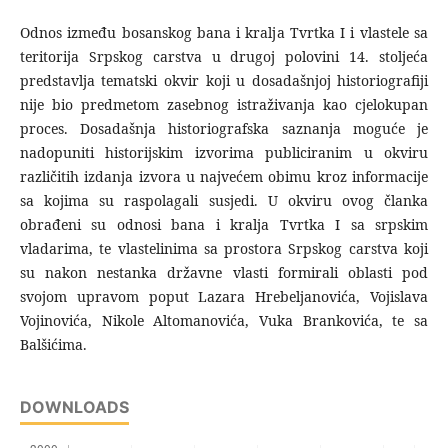
Odnos između bosanskog bana i kralja Tvrtka I i vlastele sa
teritorija Srpskog carstva u drugoj polovini 14. stoljeća
predstavlja tematski okvir koji u dosadašnjoj historiografiji
nije bio predmetom zasebnog istraživanja kao cjelokupan
proces. Dosadašnja historiografska saznanja moguće je
nadopuniti historijskim izvorima publiciranim u okviru
različitih izdanja izvora u najvećem obimu kroz informacije
sa kojima su raspolagali susjedi. U okviru ovog članka
obrađeni su odnosi bana i kralja Tvrtka I sa srpskim
vladarima, te vlastelinima sa prostora Srpskog carstva koji
su nakon nestanka državne vlasti formirali oblasti pod
svojom upravom poput Lazara Hrebeljanovića, Vojislava
Vojinovića, Nikole Altomanovića, Vuka Brankovića, te sa
Balšićima.
DOWNLOADS